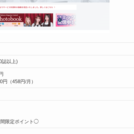
00誌以上)
円
0円（458円/月）
ド
期間限定ポイント◯